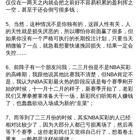
仅仅在一两天之内就会把之前好不容易积累的盈利挥之
一空，甚至于还会倒亏很多钱；
5、当然，这种情况不是你独有的，这跟人性有关，人
的天性就是损失厌恶的，所以哪怕你前面赢了很多，但
如果你没有一个严格可执行的长期投注计划，只要当天
稍微输了一点，就急着想要快速挽回损失，结果一定会
失控……
6、前阵子有一个朋友问我，二三月份是不是NBA买彩
的高峰期，我跟他说其他比赛我不清楚，但NBA肯定不
是，我认为NBA买彩最火热的阶段应该是每个赛季刚开
始的时候，十一月十二月的样子，新赛季开始了，老彩
民们又摩拳擦掌准备大干一场，新彩民们听闻有人赚钱
了，也蠢蠢欲动入场成为新的“韭菜”；
7、而等到了二三月份的时候，其实NBA买彩的人已经
相对比较少了，因为大部分人都已亏损离场了，然后再
等下个赛季，这些老彩民们又觉得自己行了，想着卷土
重来，一般都是这样的规律；